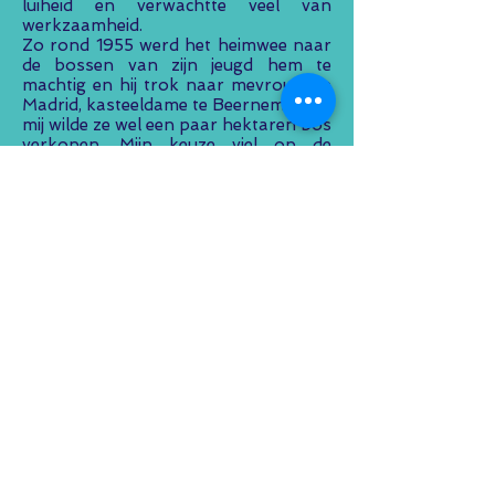
luiheid en verwachtte veel van
werkzaamheid.
Zo rond 1955 werd het heimwee naar
de bossen van zijn jeugd hem te
machtig en hij trok naar mevrouw de
Madrid, kasteeldame te Beernem. “Aan
mij wilde ze wel een paar hektaren bos
verkopen. Mijn keuze viel op de
Hendrikhoogte aan de baan
Beernem-Ruiselede, tussen Lindeveld
en Vagevuur, met zicht op een paar
hofstedekes waar ik als schoolknaap
had gespeeld en geravot.” Hij wordt
echter door de bisschop als algemeen
inspecteur van het katholiek
onderwijs in het bisdom Brugge
aangesteld en zijn plannen worden
opgeborgen. In april 1956 sterft zijn
moeder.
Naar pagina 14/16