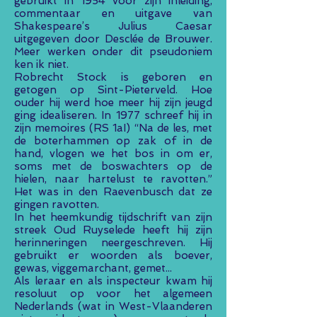
gebruikt in 1954 voor zijn inleiding,
commentaar en uitgave van
Shakespeare’s Julius Caesar
uitgegeven door Desclée de Brouwer.
Meer werken onder dit pseudoniem
ken ik niet.
Robrecht Stock is geboren en
getogen op Sint-Pieterveld. Hoe
ouder hij werd hoe meer hij zijn jeugd
ging idealiseren. In 1977 schreef hij in
zijn memoires (RS 1aI) “Na de les, met
de boterhammen op zak of in de
hand, vlogen we het bos in om er,
soms met de boswachters op de
hielen, naar hartelust te ravotten.”
Het was in den Raevenbusch dat ze
gingen ravotten.
In het heemkundig tijdschrift van zijn
streek Oud Ruyselede heeft hij zijn
herinneringen neergeschreven. Hij
gebruikt er woorden als boever,
gewas, viggemarchant, gemet...
Als leraar en als inspecteur kwam hij
resoluut op voor het algemeen
Nederlands (wat in West-Vlaanderen