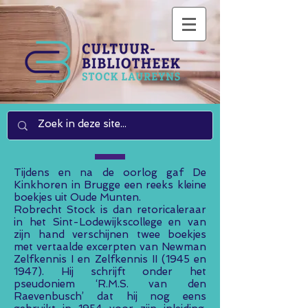
Tijdens en na de oorlog gaf De
Kinkhoren in Brugge een reeks kleine
boekjes uit Oude Munten.
Robrecht Stock is dan retoricaleraar
in het Sint-Lodewijkscollege en van
zijn hand verschijnen twee boekjes
met vertaalde excerpten van Newman
Zelfkennis I en Zelfkennis II (1945 en
1947). Hij schrijft onder het
pseudoniem ‘R.M.S. van den
Raevenbusch’ dat hij nog eens