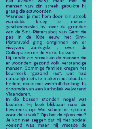
niet evident was), maar met de
mensen van zijn streek gebuikte hij
graag dialectwoorden.
Wanneer je met hem door zijn streek
wandelde kreeg je meteen
geschiedenisles bv. over de gronden
van de Sint-Pietersabdij van Gent die
pas in de 18de eeuw het Sint-
Pietersveld ging ontginnen en er
visvijvers aanlegde , over de
Gulkeputten en de Vorte bossen.
Hij kende zijn streek en de mensen die
er woonden: gezond volk, verstandige
mensen. Sommige families kregen het
keurmerk “gezond ras”. Dat had
natuurlijk niets te maken met bloed en
bodem, maar met wishfull thinking: hij
droomde van een katholiek welvarend
Vlaanderen.
In die bossen stonden nogal wat
kastelen. Hij keek blijkbaar naar die
bewoners op. Wie schept er rijkdom
voor de streek? Zijn het de rijken niet?
Je kon niet zeggen dat hij niet sociaal
voelend was maar hij vreesde de