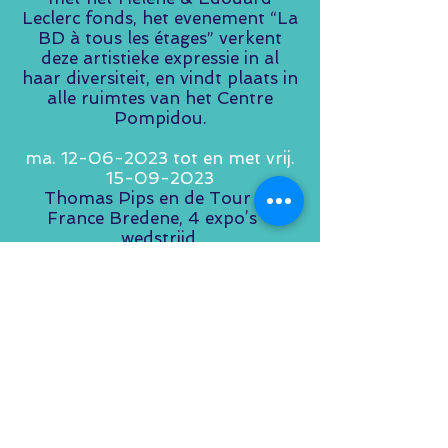
Leclerc fonds, het evenement “La
BD à tous les étages” verkent
deze artistieke expressie in al
haar diversiteit, en vindt plaats in
alle ruimtes van het Centre
Pompidou.
ma. 12-06-2023 tot en met vrij.
15-09-2023
Thomas Pips en de Tour de
France Bredene, 4 expo’s +
wedstrijd.
www.aworldoffun.be/thomas-
pips
vrij. 3-12-2021 tot en met zo. 6-
03-2022
Komt een Italiaan naar de
Nederlanden
Ontdek 500 jaar stad en streek
met koopman Guicciardini
brochure