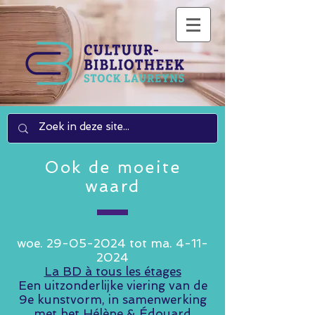
Ook de moeite
waard
woe.
29-05-2024
tot ma.
4-11-
2024
La BD à tous les étages
Een uitzonderlijke viering van de
9e kunstvorm, in samenwerking
met het Hélène & Édouard